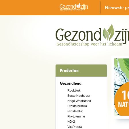
Nieuwste p
Producten
Gezondheid
Rookblok
Beste Nachtrust
Hoge Weerstand
Prostaformula
ProstaatFit
Phytofemme
KG-2
VitaProsta