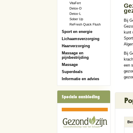
VitaFert
Gez
Detox-D
ge
Detox-L
Sober Up
Bij G
ReFresh Quick Flush
Gezon
Sport en energie
kunt 
Sport
Lichaamsverzorging
Alge
Haarverzorging
Massage en
Bij G
pijnbestrijding
krach
Massage
een s
gezo
Superdeals
gezon
Informatie en advies
Speciale aanbieding
Po
Bes