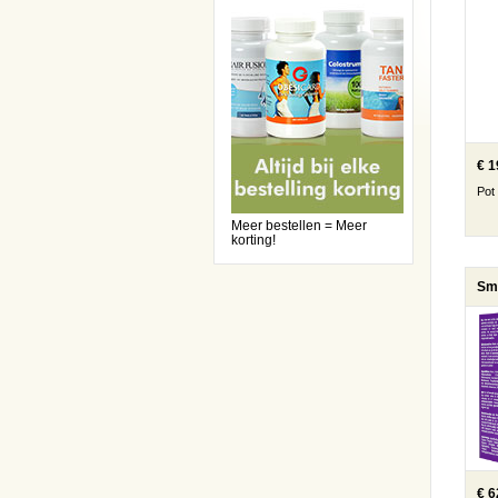
€ 1
Pot
Meer bestellen = Meer
korting!
Sm
€ 6