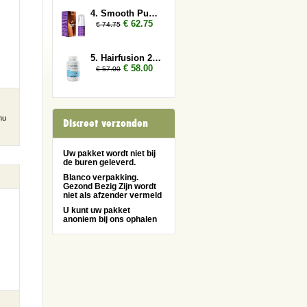
4. Smooth Pussy 5x
€ 62.75
€ 74.75
5. Hairfusion 2 x Plus 1 gratis
€ 58.00
€ 57.00
nu
Discreet verzonden
Uw pakket wordt niet bij
de buren geleverd.
Blanco verpakking.
Gezond Bezig Zijn wordt
niet als afzender vermeld
U kunt uw pakket
anoniem bij ons ophalen