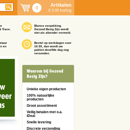
Artikelen
0
€ 0.00 korting
or
Blanco verpakking.
& Trace.
Gezond Bezig Zijn wordt
niet als afzender vermeld.
staat
Bestel op werkdagen voor
en en
16:30, dan wordt uw
pakket dezelfde dag nog
verzonden.
Waarom bij Gezond
Bezig Zijn?
Unieke eigen producten
100% natuurlijke
producten
Groot assortiment
Veilig betalen met o.a.
iDeal
Snelle levering
Discrete verzending