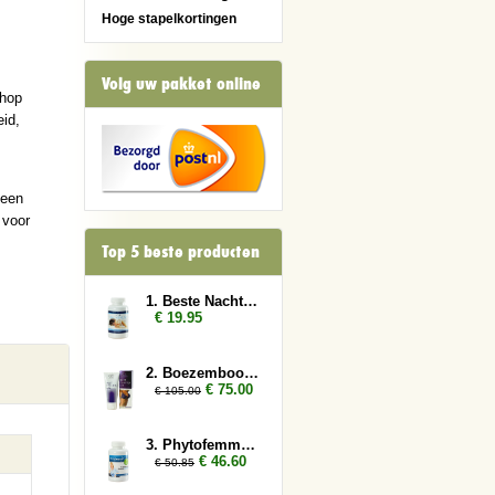
Hoge stapelkortingen
Volg uw pakket online
shop
id,
 een
 voor
Top 5 beste producten
1. Beste Nachtrust
€ 19.95
2. Boezembooster 3x
€ 75.00
€ 105.00
3. Phytofemme 3x
€ 46.60
€ 50.85