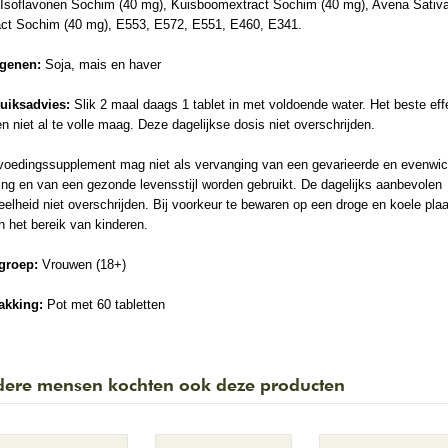
 Isoflavonen Sochim (40 mg), Kuisboomextract Sochim (40 mg), Avena Sativ
act Sochim (40 mg), E553, E572, E551, E460, E341.
rgenen:
Soja, mais en haver
uiksadvies:
Slik 2 maal daags 1 tablet in met voldoende water. Het beste effe
n niet al te volle maag. Deze dagelijkse dosis niet overschrijden.
voedingssupplement mag niet als vervanging van een gevarieerde en evenwic
ng en van een gezonde levensstijl worden gebruikt. De dagelijks aanbevolen
elheid niet overschrijden. Bij voorkeur te bewaren op een droge en koele plaa
n het bereik van kinderen.
groep:
Vrouwen (18+)
akking:
Pot met 60 tabletten
ere mensen kochten ook deze producten