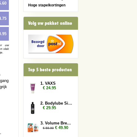
6.60
Hoge stapelkortingen
4.75
Volg uw pakket online
0.95
er uw
en vlak
je.
Top 5 beste producten
n
rgang
1. VAXS
rijk
€ 24.95
2. Bodylube Silicone Based 500ml
€ 29.95
3. Volume Breasts 2x
€ 49.90
€ 59.90
,