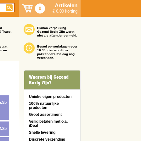
Artikelen
0
€ 0.00 korting
or
Blanco verpakking.
& Trace.
Gezond Bezig Zijn wordt
niet als afzender vermeld.
staat
Bestel op werkdagen voor
en en
16:30, dan wordt uw
pakket dezelfde dag nog
verzonden.
Waarom bij Gezond
Bezig Zijn?
Unieke eigen producten
6.95
100% natuurlijke
producten
Groot assortiment
Veilig betalen met o.a.
iDeal
2.25
Snelle levering
Discrete verzending