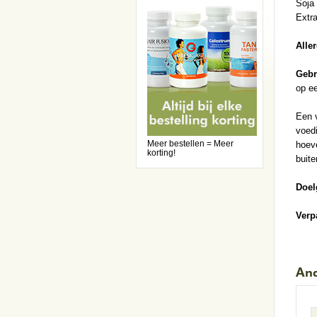
Soja
Extr
Alle
Gebr
op ee
Een 
voedi
Meer bestellen = Meer
hoeve
korting!
buite
Doel
Verp
And