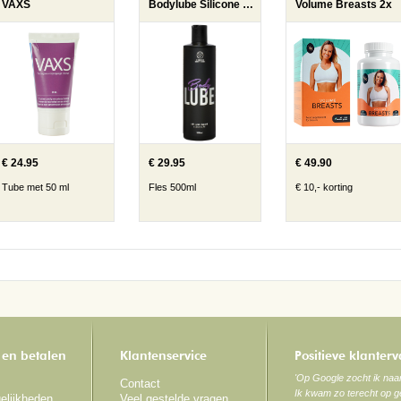
VAXS
Bodylube Silicone Based 500ml
Volume Breasts 2x
€ 24.95
€ 29.95
€ 49.90
Tube met 50 ml
Fles 500ml
€ 10,- korting
 en betalen
Klantenservice
Positieve klanter
'Op Google zocht ik na
Contact
Ik kwam zo terecht op ge
elijkheden
Veel gestelde vragen