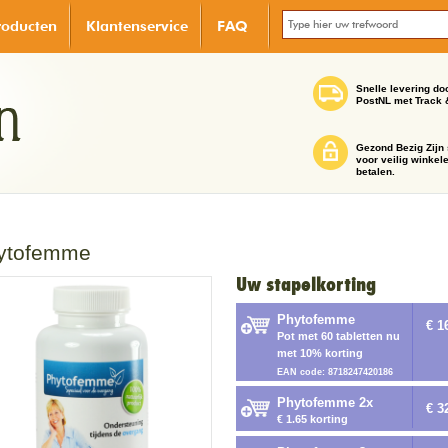
roducten
Klantenservice
FAQ
Snelle levering do
PostNL met Track 
Gezond Bezig Zijn 
voor veilig winkel
betalen.
ytofemme
Uw stapelkorting
Phytofemme
€ 1
Pot met 60 tabletten nu
met 10% korting
EAN code: 8718247420186
Phytofemme 2x
€ 3
€ 1.65 korting