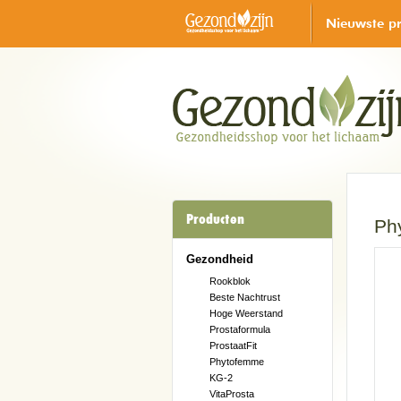
Nieuwste p
Producten
Ph
Gezondheid
Rookblok
Beste Nachtrust
Hoge Weerstand
Prostaformula
ProstaatFit
Phytofemme
KG-2
VitaProsta