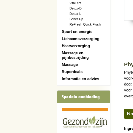
VitaFert
Detox-D
Detox-L
Sober Up
ReFresh Quick Flush
Sport en energie
Lichaamsverzorging
Haarverzorging
Massage en
pijnbestrijding
Ph
Massage
Superdeals
Phyt
voor
Informatie en advies
door.
voor
over
Speciale aanbieding
Ingre