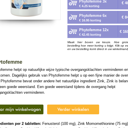
Phytofemme 3x
€ 4
€ 4.25 korting
Phytofemme 6x
€ 8
€ 16.95 korting
Phytofemme 12x
€ 16
€ 42.45 korting
Maak hier boven uw keuze. Hoe grot
bestelling hoe meer korting u krijgt. Klik op e
en uw bestelling komt direct in uw winkelmand
ytofemme
ofemme helpt op natuurlijke wijze typische overgangsklachten verminderen e
komen. Dagelijks gebruik van Phytofemme helpt u op een fijne manier de ove
 Phytofemme bevat onder andere het natuurlijke ingredient Zink, Zink is belang
 een goede weerstand. Een goede weerstand tijdens de overgang helpt
gangsklachten verminderen.
dienten per 2 tabletten:
Fenusterol (100 mg), Zink Momomethionine (75 mg)