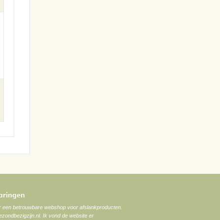
varingen
ar een betrouwbare webshop voor afslankproducten.
zondbezigzijn.nl. Ik vond de website er