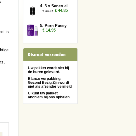
a
4. 3 x Saneo elektroden rechthoek
€ 44.85
€ 44.85
5. Porn Pussy
€ 14.95
ct is
htige
Discreet verzonden
ts,
Uw pakket wordt niet bij
de buren geleverd.
Blanco verpakking.
Gezond Bezig Zijn wordt
niet als afzender vermeld
U kunt uw pakket
anoniem bij ons ophalen