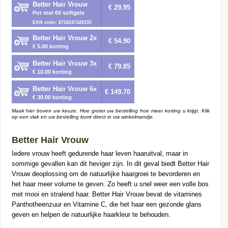
Better Hair Vrouw
€ 29.95
Pot met 60 softgels
EAN code: 8718247420155
Better Hair Vrouw 2x
€ 54.90
€ 5.00 korting
Better Hair Vrouw 3x
€ 79.85
€ 10.00 korting
Better Hair Vrouw 6x
€ 149.70
€ 30.00 korting
Maak hier boven uw keuze. Hoe groter uw bestelling hoe meer korting u krijgt. Klik
op een vlak en uw bestelling komt direct in uw winkelmandje.
Better Hair Vrouw
Iedere vrouw heeft gedurende haar leven haaruitval, maar in
sommige gevallen kan dit heviger zijn. In dit geval biedt Better Hair
Vrouw deoplossing om de natuurlijke haargroei te bevorderen en
het haar meer volume te geven. Zo heeft u snel weer een volle bos
met mooi en stralend haar. Better Hair Vrouw bevat de vitamines
Panthotheenzuur en Vitamine C, die het haar een gezonde glans
geven en helpen de natuurlijke haarkleur te behouden.