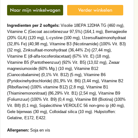
Ingredienten per 2 softgels:
Visolie 18EPA 12DHA TG (460 mg),
Vitamine C (Gecoat ascorbinezuur 97,5%) (164,1 mg), Bernagieolie
(20% GLA) (120 mg), L-cystine (100 mg), IJzersulfaatmonohydraat
(32,8% Fe) (40,98 mg), Vitamine B3 (Nicotinamide) (100% Vit. B3)
(32 mg), Zinksulfaat-monohydraat (36,44% Zn) (27,44 mg),
Vitamine E (dl-alfa-tocoferolacetaat) (67% Vit. E) (18 mg),
Vitamine B5 (Pantotheenzuur) (92% Vit. B5) (13,02 mg), Zwaar
magnesiumoxide (60% Mg.) (10 mg), Vitamine B12
(Cianocobalamine) (0,1% Vit. B12) (5 mg), Vitamine B6
(Pyridoxinehydrochloride) (81,9% Vit. B6) (3,44 mg), Vitamine B2
(Riboflavine) (100% vitamine B12) (2,8 mg), Vitamine B1
(Thiaminemononitraat) (86,29% Vit. B1) (2,54 mg), Vitamine B9
(Foliumzuur) (100% Vit. B9) (0,4 mg), Vitamine B8 (Biotina) (100%
Vit. B8) (0,1 mg), Sojalecithine VEROLEC 56 non-gmo ip (40 mg),
Gele bijenwas (30 mg), Colloidaal silica (10 mg). Hulpstoffen:
Gelatine, E172, E422.
Allergenen:
Soja en vis