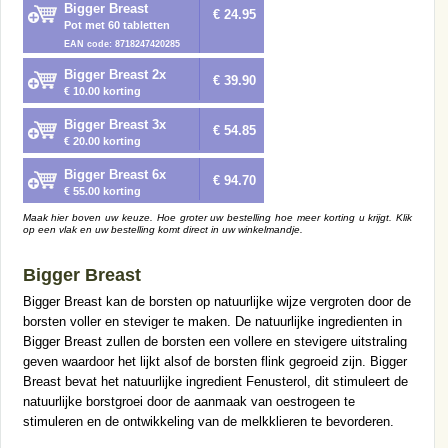
Bigger Breast
€ 24.95
Pot met 60 tabletten
EAN code: 8718247420285
Bigger Breast 2x
€ 39.90
€ 10.00 korting
Bigger Breast 3x
€ 54.85
€ 20.00 korting
Bigger Breast 6x
€ 94.70
€ 55.00 korting
Maak hier boven uw keuze. Hoe groter uw bestelling hoe meer korting u krijgt. Klik
op een vlak en uw bestelling komt direct in uw winkelmandje.
Bigger Breast
Bigger Breast kan de borsten op natuurlijke wijze vergroten door de
borsten voller en steviger te maken. De natuurlijke ingredienten in
Bigger Breast zullen de borsten een vollere en stevigere uitstraling
geven waardoor het lijkt alsof de borsten flink gegroeid zijn. Bigger
Breast bevat het natuurlijke ingredient Fenusterol, dit stimuleert de
natuurlijke borstgroei door de aanmaak van oestrogeen te
stimuleren en de ontwikkeling van de melkklieren te bevorderen.