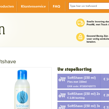
roducten
Klantenservice
FAQ
Snelle levering do
PostNL met Track 
Gezond Bezig Zijn 
voor veilig winkel
betalen.
ftshave
Uw stapelkorting
SoftShave (150 ml)
€ 1
Fles met 150ml
EAN code: 8718247420773
SoftShave (150 ml) 2x
€ 2
€ 2.00 korting
SoftShave (150 ml) 3x
€ 3