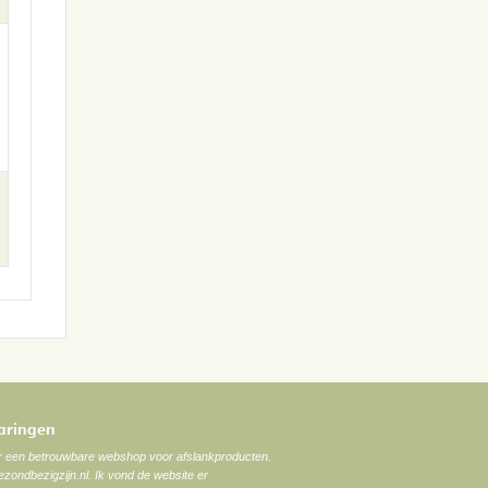
varingen
ar een betrouwbare webshop voor afslankproducten.
zondbezigzijn.nl. Ik vond de website er