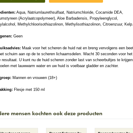
edienten:
Aqua, Natriumlaurethsulfaat, Natriumchloride, Cocamide DEA,
iumstyreen (Acrylaatcopolymeer), Aloe Barbadensis, Propyleenglycol,
lalcohol, Methylchloorisothiazolinon, Methylisothiazolinon, Citroenzuur, Kelp
rgenen:
Geen
uiksadvies:
Maak voor het scheren de huid nat en breng vervolgens een beet
het schuim aan op de te scheren lichaamsdelen. Wacht 30 seconden voor het
 resultaat. U kunt nu de huid scheren zonder last van scheerbultjes te krijgen
oelen met lauwwarm water en uw huid is voelbaar gladder en zachter.
groep:
Mannen en vrouwen (18+)
akking:
Flesje met 150 ml
ere mensen kochten ook deze producten