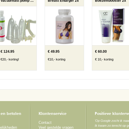
Vacubreast pomp met 1 pot
Breast Enlarger 2x
Boezembooster 2x
€ 124.95
€ 49.95
€ 60.00
€20,- korting!
€10,- korting
€ 10,- korting
 en betalen
Klantenservice
Positieve klanter
'Op Google zocht ik na
Contact
Ik kwam zo terecht op ge
elijkheden
Veel gestelde vragen