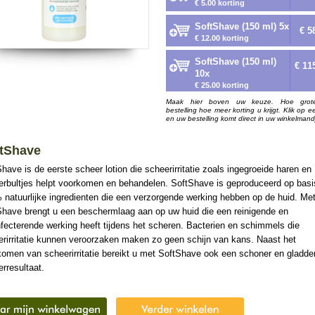
€ 5.00 korting
SoftShave (150 ml) 5x
€ 5
€ 12.00 korting
SoftShave (150 ml)
€ 11
10x
€ 25.00 korting
Maak hier boven uw keuze. Hoe grot
bestelling hoe meer korting u krijgt. Klik op e
en uw bestelling komt direct in uw winkelmand
tShave
have is de eerste scheer lotion die scheerirritatie zoals ingegroeide haren en
erbultjes helpt voorkomen en behandelen. SoftShave is geproduceerd op basi
natuurlijke ingredienten die een verzorgende werking hebben op de huid. Me
Shave brengt u een beschermlaag aan op uw huid die een reinigende en
fecterende werking heeft tijdens het scheren. Bacterien en schimmels die
erirritatie kunnen veroorzaken maken zo geen schijn van kans. Naast het
omen van scheerirritatie bereikt u met SoftShave ook een schoner en gladde
rresultaat.