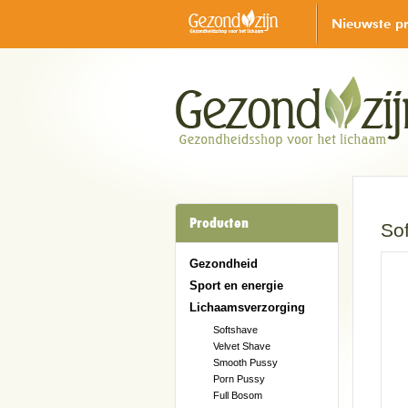
Nieuwste p
Producten
So
Gezondheid
Sport en energie
Lichaamsverzorging
Softshave
Velvet Shave
Smooth Pussy
Porn Pussy
Full Bosom