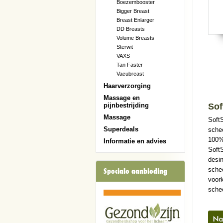
Boezembooster
Bigger Breast
Breast Enlarger
DD Breasts
Volume Breasts
Sterwit
VAXS
Tan Faster
Vacubreast
Haarverzorging
Massage en
Sof
pijnbestrijding
Massage
SoftS
Superdeals
sche
100% 
Informatie en advies
Soft
desin
sche
Speciale aanbieding
voork
schee