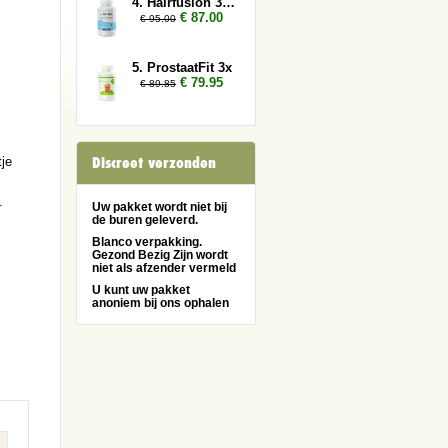
4. Hairfusion 3x plus 2 gratis
€ 87.00
€ 95.00
5. ProstaatFit 3x
.
€ 79.95
€ 89.85
Discreet verzonden
je
.
Uw pakket wordt niet bij
de buren geleverd.
Blanco verpakking.
Gezond Bezig Zijn wordt
niet als afzender vermeld
U kunt uw pakket
anoniem bij ons ophalen