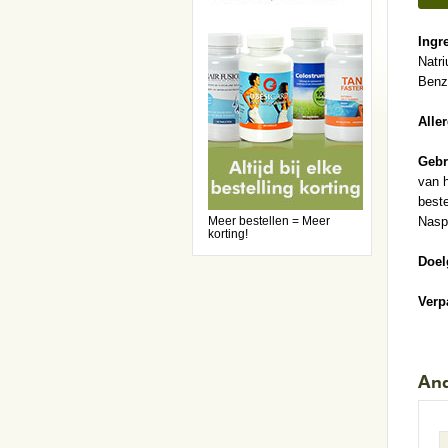
Ingr
Natr
Benzy
Alle
Gebr
van 
beste
Meer bestellen = Meer
Nasp
korting!
Doel
Verp
And