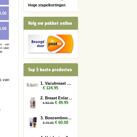
Hoge stapelkortingen
8.00
Volg uw pakket online
5.00
er uw
en vlak
je.
Top 5 beste producten
s van
1. Vacubreast pomp met 1 pot
t
€ 124.95
2. Breast Enlarger 2x
€ 49.95
€ 59.90
r
3. Boezembooster 2x
€ 60.00
€ 70.00