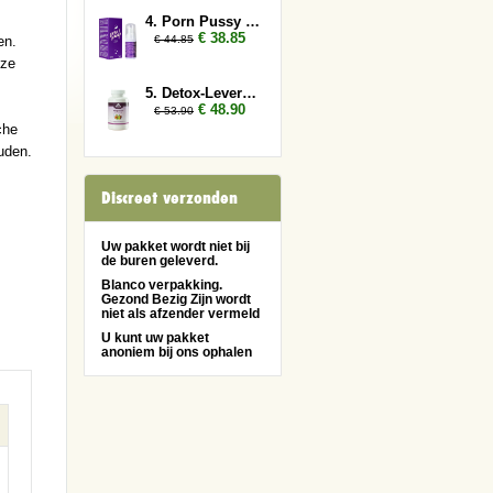
4. Porn Pussy 3x
€ 38.85
€ 44.85
en.
eze
5. Detox-Lever 2x
€ 48.90
€ 53.90
che
uden.
Discreet verzonden
Uw pakket wordt niet bij
de buren geleverd.
Blanco verpakking.
Gezond Bezig Zijn wordt
niet als afzender vermeld
U kunt uw pakket
anoniem bij ons ophalen