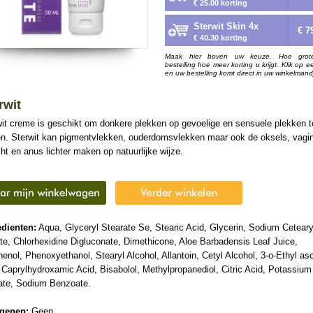
€ 25.00 korting
Sterwit Skin 4x
€ 7
€ 40.30 korting
Maak hier boven uw keuze. Hoe grot
bestelling hoe meer korting u krijgt. Klik op e
en uw bestelling komt direct in uw winkelmand
rwit
wit creme is geschikt om donkere plekken op gevoelige en sensuele plekken t
en. Sterwit kan pigmentvlekken, ouderdomsvlekken maar ook de oksels, vagi
ht en anus lichter maken op natuurlijke wijze.
edienten:
Aqua, Glyceryl Stearate Se, Stearic Acid, Glycerin, Sodium Ceteary
te, Chlorhexidine Digluconate, Dimethicone, Aloe Barbadensis Leaf Juice,
enol, Phenoxyethanol, Stearyl Alcohol, Allantoin, Cetyl Alcohol, 3-o-Ethyl as
 Caprylhydroxamic Acid, Bisabolol, Methylpropanediol, Citric Acid, Potassium
ate, Sodium Benzoate.
rgenen:
Geen