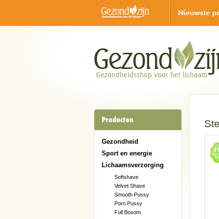
Nieuwste p
Producten
Ste
Gezondheid
Sport en energie
Lichaamsverzorging
Softshave
Velvet Shave
Smooth Pussy
Porn Pussy
Full Bosom