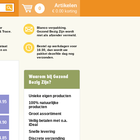
Artikelen
0
€ 0.00 korting
or
Blanco verpakking.
& Trace.
Gezond Bezig Zijn wordt
niet als afzender vermeld.
staat
Bestel op werkdagen voor
en en
16:30, dan wordt uw
pakket dezelfde dag nog
verzonden.
Waarom bij Gezond
Bezig Zijn?
Unieke eigen producten
9.95
100% natuurlijke
producten
Groot assortiment
Veilig betalen met o.a.
9.90
iDeal
Snelle levering
4.85
Discrete verzending