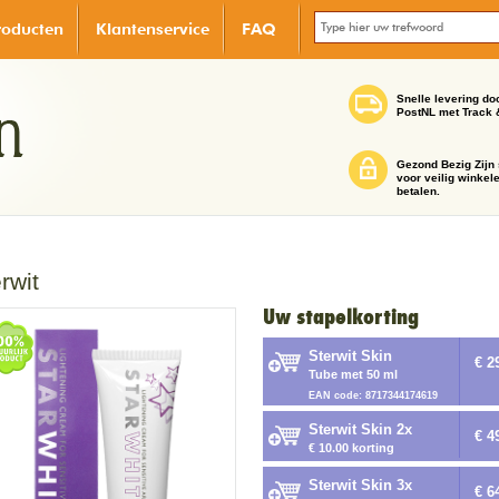
roducten
Klantenservice
FAQ
Snelle levering do
PostNL met Track 
Gezond Bezig Zijn 
voor veilig winkel
betalen.
rwit
Uw stapelkorting
Sterwit Skin
€ 2
Tube met 50 ml
EAN code: 8717344174619
Sterwit Skin 2x
€ 4
€ 10.00 korting
Sterwit Skin 3x
€ 6