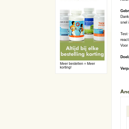
Gebr
Dankz
snel 
Test 
react
Voor 
Doel
Meer bestellen = Meer
korting!
Verp
And