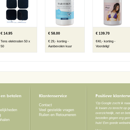
€ 14.95
€ 58.00
€ 139.70
Tens elektroden 50 x
€ 29,- korting -
€40,- korting -
50
Aanbevolen kuur
Voordelig!
 en betalen
Klantenservice
Positieve klanter
'Op Google zocht ik na
Contact
Ik kwam zo terecht op ge
elijkheden
Veel gestelde vragen
overzichtelijk, net en be
g
Ruilen en Retourneren
bestellen gingen erg gem
phalen
huis! Een goede webwink