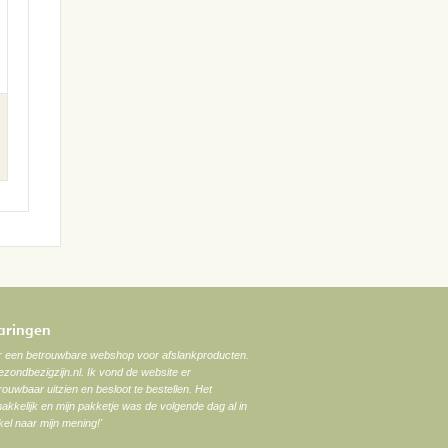
varingen
ar een betrouwbare webshop voor afslankproducten.
zondbezigzijn.nl. Ik vond de website er
trouwbaar uitzien en besloot te bestellen. Het
akkelijk en mijn pakketje was de volgende dag al in
el naar mijn mening!'