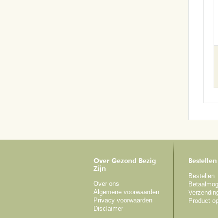
Over Gezond Bezig
Bestellen
Zijn
Bestellen
Over ons
Betaalmog
Algemene voorwaarden
Verzendin
Privacy voorwaarden
Product o
Disclaimer