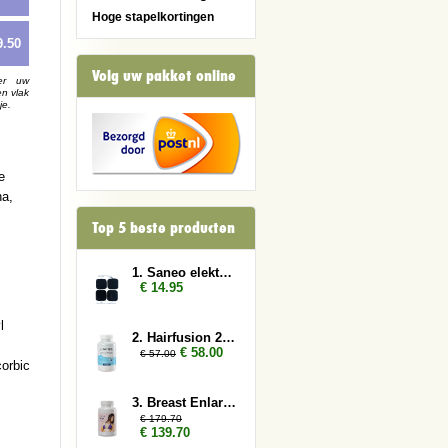
Hoge stapelkortingen
9.50
Volg uw pakket online
er uw
en vlak
je.
e
na,
Top 5 beste producten
1. Saneo elektroden vierkant
€ 14.95
l
2. Hairfusion 2 x Plus 1 gratis
€ 58.00
€ 57.00
corbic
3. Breast Enlarger 6x
€ 179.70
€ 139.70