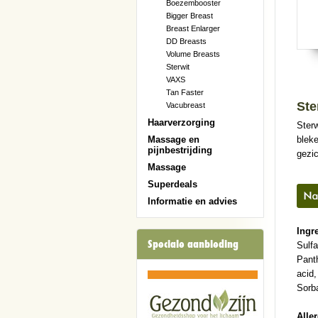
Boezembooster
Bigger Breast
Breast Enlarger
DD Breasts
Volume Breasts
Sterwit
VAXS
Tan Faster
Ste
Vacubreast
Haarverzorging
Ster
blek
Massage en
pijnbestrijding
gezic
Massage
Superdeals
Informatie en advies
Ingr
Speciale aanbieding
Sulfa
Panth
acid,
Sorb
Alle