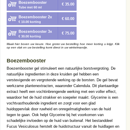
Boezembooster
€ 35.00
Tube met 60 ml
Boezembooster 2x
€ 60.00
€ 10.00 korting
Boezembooster 3x
€ 75.00
€ 30.00 korting
Maak hier boven uw keuze. Hoe groter uw bestelling hoe meer korting u krijgt. Klik
op een vlak en uw bestelling komt direct in uw winkelmandje.
Boezembooster
Boezembooster gel stimuleert een natuurlijke borstvergroting. De
natuurlijke ingredienten in deze kruiden gel hebben een
verstevigende en vergrotende werking op de borsten. De gel bevat
werkzame plantenextracten, waaronder Calendula. Dit plantaardige
extract heeft een vochtinbrengende werking met een voller effect,
waardoor het de huid strakker en soepeler maakt. Glycerine is een
vochtvasthoudende ingredient en zorgt voor een glad
huidoppervlak door ruwheid en onregelmatigheden van de huid
tegen te gaan. Ook helpt Glycerine bij het voorkomen van
schadelijke invloeden op de huid van buitenaf. Het bestanddeel
Fucus Vesiculosus herstelt de huidstructuur vanuit de huidlagen en