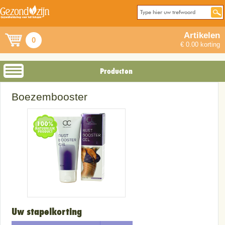
Artikelen
0
€ 0.00 korting
Producten
Boezembooster
Uw stapelkorting