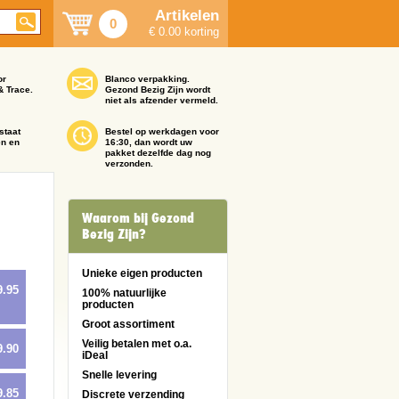
Artikelen
0
€ 0.00 korting
or
Blanco verpakking.
& Trace.
Gezond Bezig Zijn wordt
niet als afzender vermeld.
staat
Bestel op werkdagen voor
en en
16:30, dan wordt uw
pakket dezelfde dag nog
verzonden.
Waarom bij Gezond
Bezig Zijn?
Unieke eigen producten
9.95
100% natuurlijke
producten
Groot assortiment
Veilig betalen met o.a.
9.90
iDeal
Snelle levering
9.85
Discrete verzending