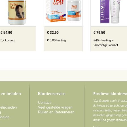
€ 54.90
€ 32.90
€ 79.50
5,- korting
€ 5.00 korting
€40,- korting –
Voordelige keuze!
 en betalen
Klantenservice
Positieve klanter
'Op Google zocht ik na
Contact
Ik kwam zo terecht op ge
elijkheden
Veel gestelde vragen
overzichtelijk, net en be
g
Ruilen en Retourneren
bestellen gingen erg gem
phalen
huis! Een goede webwink