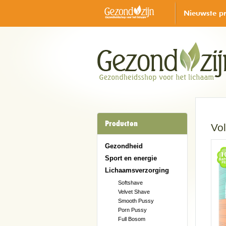
Nieuwste p
Producten
Vo
Gezondheid
Sport en energie
Lichaamsverzorging
Softshave
Velvet Shave
Smooth Pussy
Porn Pussy
Full Bosom