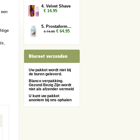
4. Velvet Shave
€ 14.95
 een
5. Prostaformula 3x
htige
€ 64.95
€ 74.85
ts,
Discreet verzonden
Uw pakket wordt niet bij
de buren geleverd.
Blanco verpakking.
Gezond Bezig Zijn wordt
niet als afzender vermeld
U kunt uw pakket
anoniem bij ons ophalen