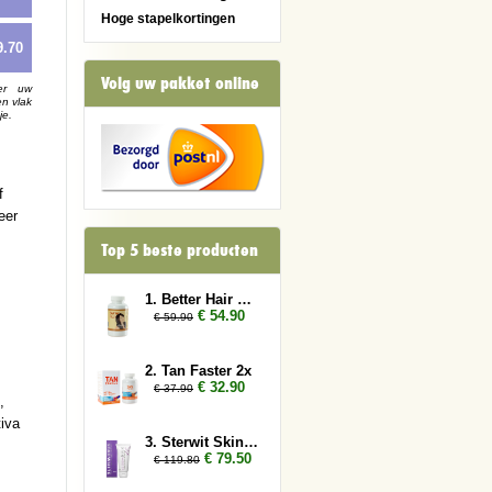
Hoge stapelkortingen
9.70
Volg uw pakket online
er uw
en vlak
je.
f
eer
Top 5 beste producten
1. Better Hair Vrouw 2x
€ 54.90
€ 59.90
2. Tan Faster 2x
€ 32.90
€ 37.90
,
iva
3. Sterwit Skin 4x
€ 79.50
€ 119.80