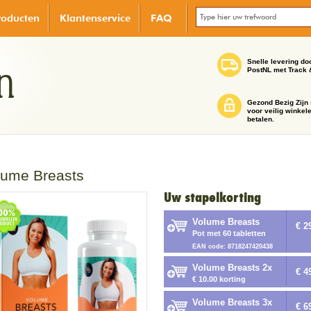
roducten
Klantenservice
FAQ
Snelle levering do
PostNL met Track 
Gezond Bezig Zijn 
voor veilig winkel
betalen.
lume Breasts
Uw stapelkorting
Volume Breasts
€ 2
Pot met 60 tabletten
EAN code: 8718247420438
Volume Breasts 2x
€ 4
€ 10.00 korting
Volume Breasts 3x
€ 6