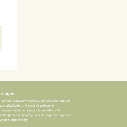
varingen
ar een betrouwbare webshop voor afslankproducten.
zondbezigzijn.nl. Ik vond de website er
trouwbaar uitzien en besloot te bestellen. Het
akkelijk en mijn pakketje was de volgende dag al in
el naar mijn mening!'