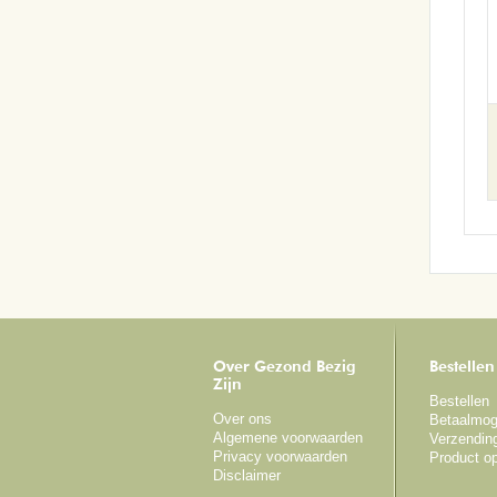
Over Gezond Bezig
Bestellen
Zijn
Bestellen
Over ons
Betaalmog
Algemene voorwaarden
Verzendin
Privacy voorwaarden
Product o
Disclaimer