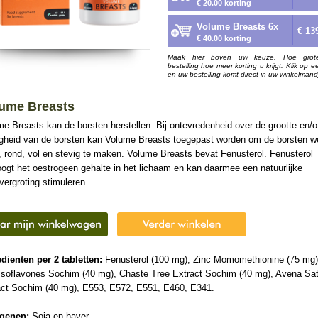
€ 20.00 korting
Volume Breasts 6x
€ 13
€ 40.00 korting
Maak hier boven uw keuze. Hoe grot
bestelling hoe meer korting u krijgt. Klik op e
en uw bestelling komt direct in uw winkelmand
ume Breasts
e Breasts kan de borsten herstellen. Bij ontevredenheid over de grootte en/o
igheid van de borsten kan Volume Breasts toegepast worden om de borsten w
 rond, vol en stevig te maken. Volume Breasts bevat Fenusterol. Fenusterol
ogt het oestrogeen gehalte in het lichaam en kan daarmee een natuurlijke
vergroting stimuleren.
dienten per 2 tabletten:
Fenusterol (100 mg), Zinc Momomethionine (75 mg)
Isoflavones Sochim (40 mg), Chaste Tree Extract Sochim (40 mg), Avena Sat
act Sochim (40 mg), E553, E572, E551, E460, E341.
rgenen:
Soja en haver