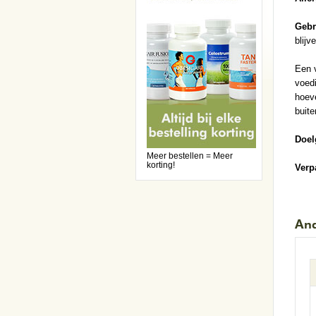
Gebr
blij
Een 
voedi
hoeve
buite
Doel
Meer bestellen = Meer
korting!
Verp
And