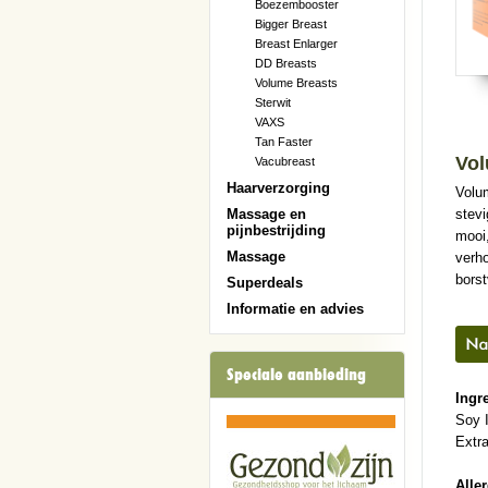
Boezembooster
Bigger Breast
Breast Enlarger
DD Breasts
Volume Breasts
Sterwit
VAXS
Tan Faster
Vol
Vacubreast
Haarverzorging
Volum
stev
Massage en
pijnbestrijding
mooi,
Massage
verho
borst
Superdeals
Informatie en advies
Speciale aanbieding
Ingre
Soy 
Extr
Alle